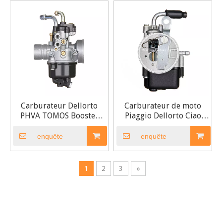
Carburateur Dellorto
Carburateur de moto
PHVA TOMOS Booster
Piaggio Dellorto Ciao
12mm Moto Scooter
Tomos SHA1212 12 mm
enquête
enquête
1
2
3
»