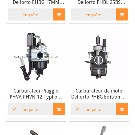
Dellorto PHBG 17MM
Dellorto PHBL 25BS
19MM 21MM édition DS
R2731 2 temps
enquête
enquête
Carburateur Piaggio
Carburateur de moto
PHVA PHVN 12 Typhoon
Dellorto PHBG Edition DS
NRG ZIP 50 12MM
17 19 21
enquête
enquête