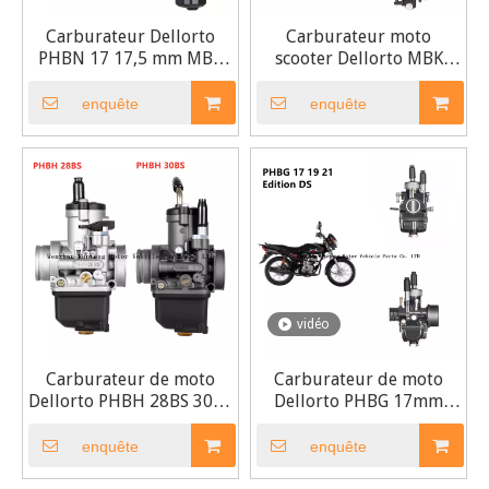
Carburateur Dellorto
Carburateur moto
PHBN 17 17,5 mm MBK
scooter Dellorto MBK
Booster 50cc Scooter
Booster PHBN 12 50cc
enquête
enquête
vidéo
Carburateur de moto
Carburateur de moto
Dellorto PHBH 28BS 30BS
Dellorto PHBG 17mm
R3311 R3488
19mm 21mm Edition DS
enquête
enquête