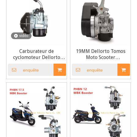
vidéo
Carburateur de
19MM Dellorto Tomos
cyclomoteur Dellorto
Moto Scooter
SHA 1412 1515 F37
Cyclomoteur
19MM
Carburateur
enquête
enquête