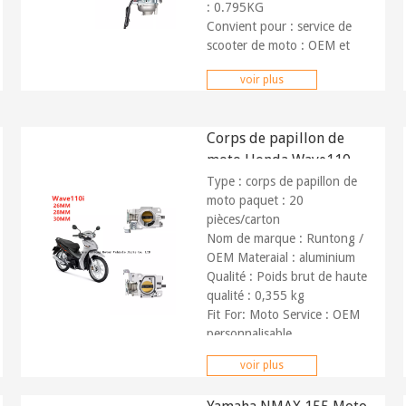
: 0.795KG
Convient pour : service de
scooter de moto :
OEM et
ODM
voir plus
Marché : Partout dans le
monde Paiement :
T/T, union
occidentale, Paypal
Corps de papillon de
moto Honda Wave110i
Wave125i
Type : corps de papillon de
moto paquet : 20
pièces/carton
Nom de marque : Runtong /
OEM Materaial : aluminium
Qualité : Poids brut de haute
qualité : 0,355 kg
Fit For: Moto
Service : OEM
personnalisable
Marché : Partout dans le
voir plus
monde Paiement :
Paypal,
union occidentale