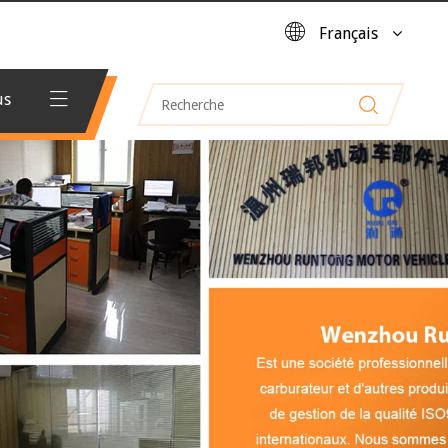
Français
us