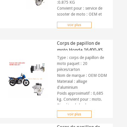
:0.875 KG
Convient pour : service de
scooter de moto :
OEM et
ODM
voir plus
Marché : Partout dans le
monde Paiement :
T/T,
Paypal
Corps de papillon de
moto Honda 16400-KSS-
JO1 22 mm
Type : corps de papillon de
moto paquet : 20
pièces/carton
Nom de marque : OEM ODM
Materaial : alliage
d'aluminium
Poids approximatif : 0,685
kg. Convient pour : moto.
Diamètre de la plaque
d'accélérateur : 22 mm
voir plus
Expédition : Air Sea Land
Transport