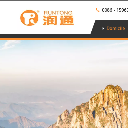
0086 - 159

Domicile