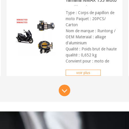
Yamaha NMAX 155 Moto
papillon des gaz
Type : Corps de papillon de
moto Paquet : 20PCS/
Carton
Nom de marque : Runtong /
OEM Materaial : alliage
d'aluminium
Qualité : Poids brut de haute
qualité : 0,652 kg
Convient pour : moto de
course.
Service : OEM
voir plus
personnalisable
Marché : Partout dans le
monde Paiement :
T/T,
Paypal, occidental