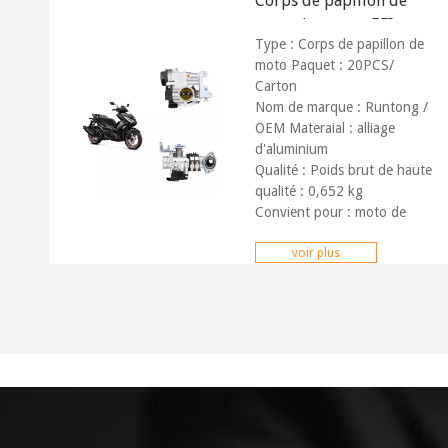
Corps de papillon de
moto de course EFI
Type : Corps de papillon de
26MM
moto Paquet : 20PCS/
Carton
Nom de marque : Runtong /
OEM Materaial : alliage
d'aluminium
Qualité : Poids brut de haute
qualité : 0,652 kg
Convient pour : moto de
course.
Service : OEM
voir plus
personnalisable
Marché : Partout dans le
monde Paiement :
T/T,
Paypal, occidental