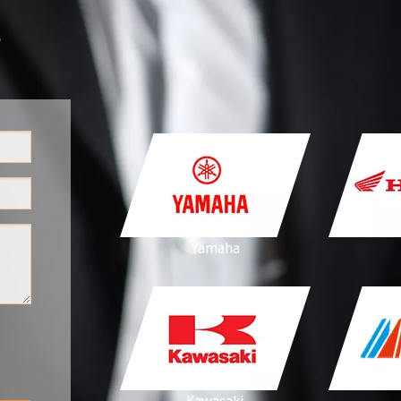
s
Yamaha