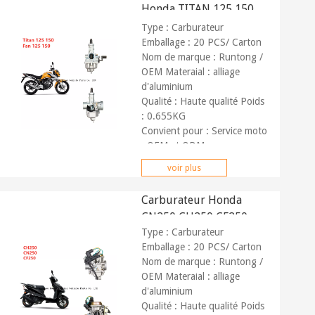
Honda TITAN 125 150
FAN 125
Type : Carburateur
Emballage : 20 PCS/ Carton
Nom de marque : Runtong /
OEM Materaial : alliage
d'aluminium
Qualité : Haute qualité Poids
: 0.655KG
Convient pour : Service moto
:
OEM et ODM
Marché : Global Paiement
voir plus
:
T/T, Paypal
Carburateur Honda
CN250 CH250 CF250
Type : Carburateur
Elite Helix Scooter
Emballage : 20 PCS/ Carton
Nom de marque : Runtong /
OEM Materaial : alliage
d'aluminium
Qualité : Haute qualité Poids