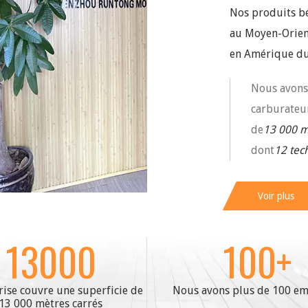
Nos produits bé
au Moyen-Orien
en Amérique du
Nous avons
carburateu
de
13 000 m
dont
12 tec
Voir plus
13000
100
+
rise couvre une superficie de
Nous avons plus de 100 e
13 000 mètres carrés