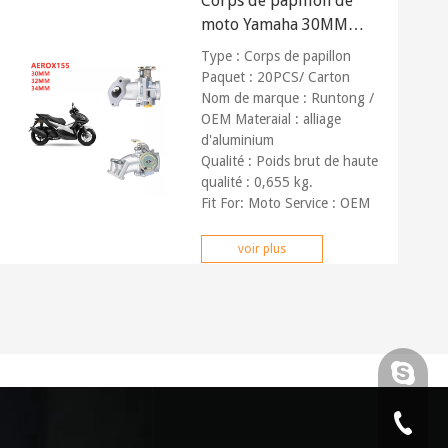
Corps de papillon de
moto Yamaha 30MM
32MM 34MM
Type : Corps de papillon
Paquet : 20PCS/ Carton
Nom de marque : Runtong /
OEM Materaial : alliage
d'aluminium
Qualité : Poids brut de haute
qualité : 0,655 kg.
Fit For: Moto
Service : OEM
personnalisable
voir plus
Karenhu
RunTon
0086-57