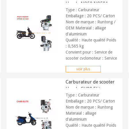
Honda NQ50 NQ50A
Type : Carburateur
Spree 50cc
Emballage : 20 PCS/ Carton
Nom de marque : Runtong /
OEM Materaial : alliage
d'aluminium
Qualité : Haute qualité Poids
: 0,565 kg
Convient pour : Service de
scooter cyclomoteur :
Service
OEM et ODM
voir plus
Marché : Partout dans le
monde Paiement :
T/T,
Carburateur de scooter
Paypal
Honda CH80 Elite
Type : Carburateur
Emballage : 20 PCS/ Carton
Nom de marque : Runtong
Materaial : alliage
d'aluminium
Qualité : Haute qualité Poids