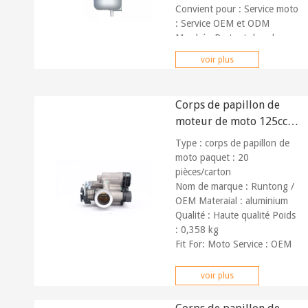
Convient pour : Service moto
:
Service OEM et ODM
Marché : Partout dans le
monde Paiement :
T/T,
voir plus
Paypal
Corps de papillon de
moteur de moto 125cc
150cc
Type : corps de papillon de
moto paquet : 20
pièces/carton
Nom de marque : Runtong /
OEM Materaial : aluminium
Qualité : Haute qualité Poids
: 0,358 kg
Fit For: Moto
Service : OEM
personnalisable
voir plus