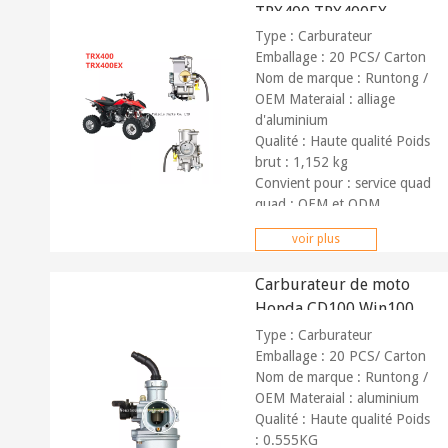
TRX400 TRX400EX
Type : Carburateur
Emballage : 20 PCS/ Carton
Nom de marque : Runtong /
OEM Materaial : alliage
d'aluminium
Qualité : Haute qualité Poids
brut : 1,152 kg
Convient pour : service quad
quad :
OEM et ODM
Marché : Partout dans le
voir plus
monde Paiement :
T/T,
Paypal, union occidentale
Carburateur de moto
Honda CD100 Win100
PZ22 90cc 100cc 110cc
Type : Carburateur
Emballage : 20 PCS/ Carton
Nom de marque : Runtong /
OEM Materaial : aluminium
Qualité : Haute qualité Poids
: 0.555KG