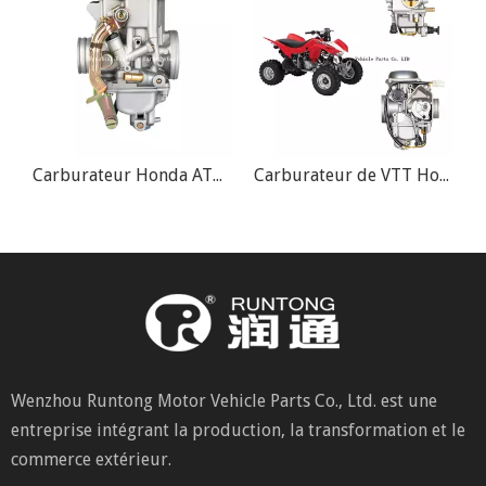
0 Trail Bike
Carburateur Honda ATC350 ATC350X ATC 350CC
Carburateur de VTT Honda Foreman 450 TRX450
Wenzhou Runtong Motor Vehicle Parts Co., Ltd. est une
entreprise intégrant la production, la transformation et le
commerce extérieur.