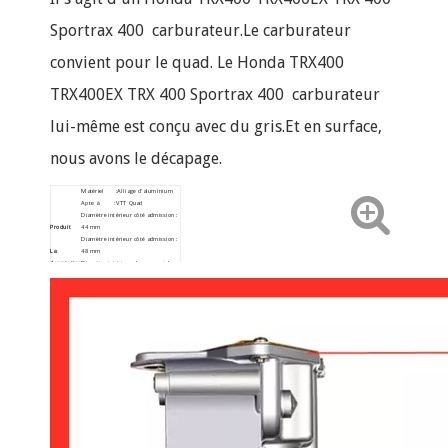
Sportrax 400 carburateur.Le carburateur
convient pour le quad. Le Honda TRX400
TRX400EX TRX 400 Sportrax 400 carburateur
lui-même est conçu avec du gris.Et en surface,
nous avons le décapage.
Matériel :Alliage d'aluminium
Apte à : VTT Quad
Diamètre intérieur côté admission :
Produit
44 mm
Diamètre intérieur côté admission :
La
48 mm
description
Diamètre intérieur du support de
filtre à air : 54 mm
Diamètre extérieur du support de
filtre à air : 58 mm